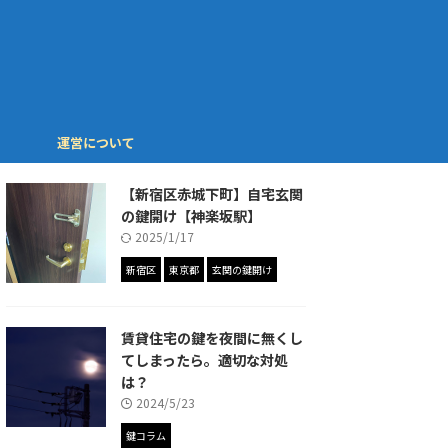
運営について
【新宿区赤城下町】自宅玄関
の鍵開け【神楽坂駅】
2025/1/17
新宿区
東京都
玄関の鍵開け
賃貸住宅の鍵を夜間に無くし
てしまったら。適切な対処
は？
2024/5/23
鍵コラム